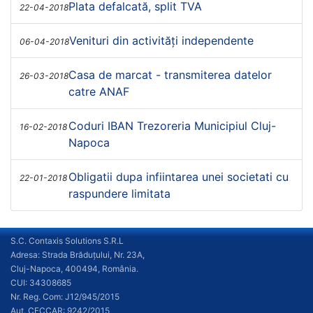
Plata defalcată, split TVA
22-04-2018
Venituri din activități independente
06-04-2018
Casa de marcat - transmiterea datelor
26-03-2018
catre ANAF
Coduri IBAN Trezoreria Municipiul Cluj-
16-02-2018
Napoca
Obligatii dupa infiintarea unei societati cu
22-01-2018
raspundere limitata
S.C. Contaxis Solutions S.R.L
Adresa: Strada Brăduțului, Nr. 23A,
Cluj-Napoca, 400494, România.
CUI: 34308685
Nr. Reg. Com: J12/945/2015
Aut. CECCAR: 9242/2015