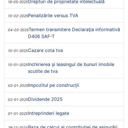
Drepturi de proprietate intelectuală
19-05-2025
Penalizările versus TVA
10-02-2025
Termen transmitere Declaraţia informativă
04-02-2025
D406 SAF-T
Cazare cota tva
10-01-2025
Inchirierea și leasingul de bunuri imobile
10-01-2025
scutite de tva
Impozitul pe construcții
02-01-2025
Dividende 2025
02-01-2025
Intreprinderi legate
01-01-2025
Baza de calcul al contribuţiei de asigurări
29-12-2024