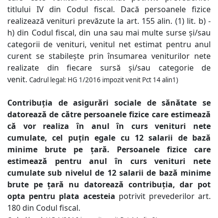
titlului IV din Codul fiscal.
Dacă persoanele fizice
realizează venituri prevăzute la art. 155 alin. (1) lit. b) -
h) din Codul fiscal, din una sau mai multe surse și/sau
categorii de venituri, venitul net estimat pentru anul
curent se stabilește prin însumarea veniturilor nete
realizate din fiecare sursă și/sau categorie de
venit.
Cadrul legal: HG 1/2016 impozit venit Pct 14 alin1)
Contribuția de asigurări sociale de sănătate se
datorează de către persoanele fizice care estimează
că vor realiza în anul în curs venituri nete
cumulate, cel puțin egale cu 12 salarii de bază
minime brute pe țară. Persoanele fizice care
estimează pentru anul în curs venituri nete
cumulate sub nivelul de 12 salarii de bază minime
brute pe țară nu datorează contribuția, dar pot
opta pentru plata acesteia
potrivit prevederilor art.
180 din Codul fiscal.