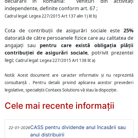
declarării în România:
venituri din activități
independente, definite conform art. 67 ;
Cadrul legal: Legea 227/2015 Art 137 alin 1) lit b)
Cota de contribuții de asigurări sociale este
25%
datorată de către persoanele fizice care au calitatea de
angajați sau
pentru care există obligația plății
contribuției de asigurări sociale
, potrivit prezentei
legi;
Cadrul legal: Legea 227/2015 Art 138 lit a)
Notă: Acest document are caracter informativ și nu reprezintă
consultanță . Pentru detalii privind aplicarea acestor prevederi
legislative, specialiștii Contaxis Solutions vă stau la dispoziție.
Cele mai recente informații
CASS pentru dividende anul încasării sau
22-01-2026
anul distribuirii