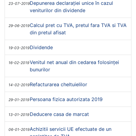
Depunerea declarației unice în cazul
23-07-2019
veniturilor din dividende
Calcul pret cu TVA, pretul fara TVA si TVA
29-06-2019
din pretul afisat
Dividende
19-03-2019
Venitul net anual din cedarea folosinței
16-02-2019
bunurilor
Refacturarea cheltuielilor
14-02-2019
Persoana fizica autorizata 2019
29-01-2019
Deducere casa de marcat
13-01-2019
Achizitii servicii UE efectuate de un
06-01-2019