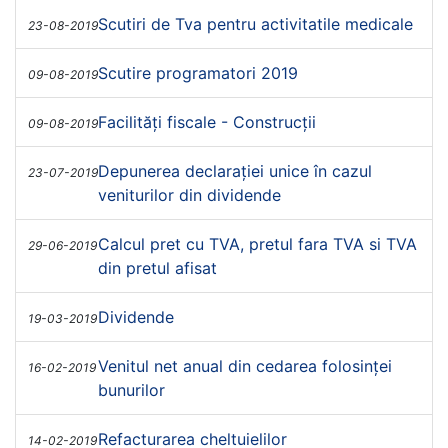
Scutiri de Tva pentru activitatile medicale
23-08-2019
Scutire programatori 2019
09-08-2019
Facilități fiscale - Construcții
09-08-2019
Depunerea declarației unice în cazul
23-07-2019
veniturilor din dividende
Calcul pret cu TVA, pretul fara TVA si TVA
29-06-2019
din pretul afisat
Dividende
19-03-2019
Venitul net anual din cedarea folosinței
16-02-2019
bunurilor
Refacturarea cheltuielilor
14-02-2019