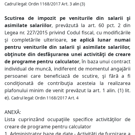
Cadrul legal
:
Ordin 1168/2017 Art. 3 alin (3)
Scutirea de impozit pe veniturile din salarii şi
asimilate salariilor
, prevăzută la art. 60 pct. 2 din
Legea nr. 227/2015 privind Codul fiscal, cu modificările
şi completările ulterioare,
se aplică lunar numai
pentru veniturile din salarii şi asimilate salariilor,
obţinute din desfăşurarea unei activităţi de creare
de programe pentru calculator
, în baza unui contract
individual de muncă, indiferent de momentul angajării
persoanei care beneficiază de scutire, şi fără a fi
condiţionată de contribuţia acesteia la realizarea
plafonului minim de venit prevăzut la art. 1 alin. (1) lit.
e).
Cadrul legal
:
Ordin 1168/2017 Art. 4
ANEXĂ:
Lista cuprinzând ocupaţiile specifice activităţilor de
creare de programe pentru calculator
1. Administrator baze de date - Activităţi de furnizare a