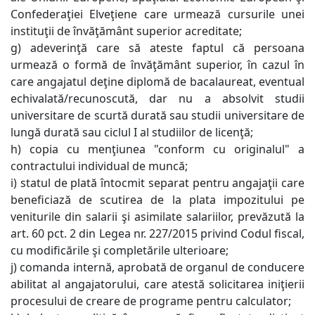
Confederaţiei Elveţiene care urmează cursurile unei
instituţii de învăţământ superior acreditate;
g) adeverinţă care să ateste faptul că persoana
urmează o formă de învăţământ superior, în cazul în
care angajatul deţine diplomă de bacalaureat, eventual
echivalată/recunoscută, dar nu a absolvit studii
universitare de scurtă durată sau studii universitare de
lungă durată sau ciclul I al studiilor de licenţă;
h) copia cu menţiunea "conform cu originalul" a
contractului individual de muncă;
i) statul de plată întocmit separat pentru angajaţii care
beneficiază de scutirea de la plata impozitului pe
veniturile din salarii şi asimilate salariilor, prevăzută la
art. 60 pct. 2 din Legea nr. 227/2015 privind Codul fiscal,
cu modificările şi completările ulterioare;
j) comanda internă, aprobată de organul de conducere
abilitat al angajatorului, care atestă solicitarea iniţierii
procesului de creare de programe pentru calculator;