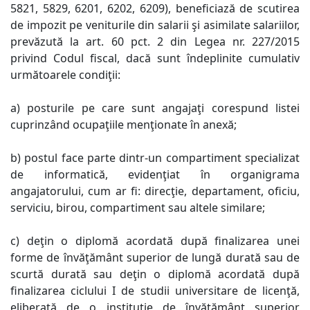
5821, 5829, 6201, 6202, 6209), beneficiază de scutirea
de impozit pe veniturile din salarii şi asimilate salariilor,
prevăzută la art. 60 pct. 2 din Legea nr. 227/2015
privind Codul fiscal, dacă sunt îndeplinite cumulativ
următoarele condiţii:
a) posturile pe care sunt angajaţi corespund listei
cuprinzând ocupaţiile menţionate în anexă;
b) postul face parte dintr-un compartiment specializat
de informatică, evidenţiat în organigrama
angajatorului, cum ar fi: direcţie, departament, oficiu,
serviciu, birou, compartiment sau altele similare;
c) deţin o diplomă acordată după finalizarea unei
forme de învăţământ superior de lungă durată sau de
scurtă durată sau deţin o diplomă acordată după
finalizarea ciclului I de studii universitare de licenţă,
eliberată de o instituţie de învăţământ superior